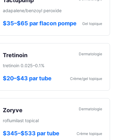
Tactupump
adapalene/benzoyl peroxide
$35–$65 par flacon pompe
Gel topique
Dermatologie
Tretinoin
tretinoin 0.025–0.1%
$20–$43 par tube
Crème/gel topique
Dermatologie
Zoryve
roflumilast topical
$345–$533 par tube
Crème topique