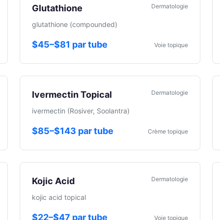
Dermatologie
Glutathione
glutathione (compounded)
$45–$81 par tube
Voie topique
Dermatologie
Ivermectin Topical
ivermectin (Rosiver, Soolantra)
$85–$143 par tube
Crème topique
Dermatologie
Kojic Acid
kojic acid topical
$22–$47 par tube
Voie topique