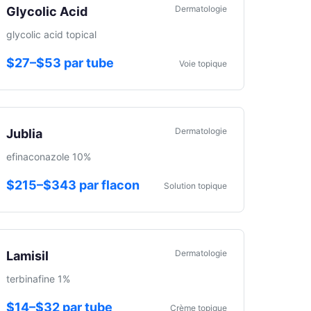
Dermatologie
Glycolic Acid
glycolic acid topical
$27–$53 par tube
Voie topique
Dermatologie
Jublia
efinaconazole 10%
$215–$343 par flacon
Solution topique
Dermatologie
Lamisil
terbinafine 1%
$14–$32 par tube
Crème topique