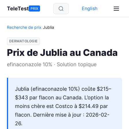
Aller au contenu principal
TeleTest
English
PRIX
Recherche de prix
/
Jublia
DERMATOLOGIE
Prix de Jublia au Canada
efinaconazole 10% · Solution topique
Jublia (efinaconazole 10%) coûte $215–
$343 par flacon au Canada. L’option la
moins chère est Costco à $214.49 par
flacon. Dernière mise à jour : 2026-02-
26.