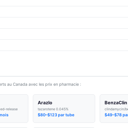
rts au Canada avec les prix en pharmacie :
Arazlo
BenzaClin
yed-release
tazarotene 0.045%
clindamycin/b
mois
$80–$123 par tube
$49–$78 pa