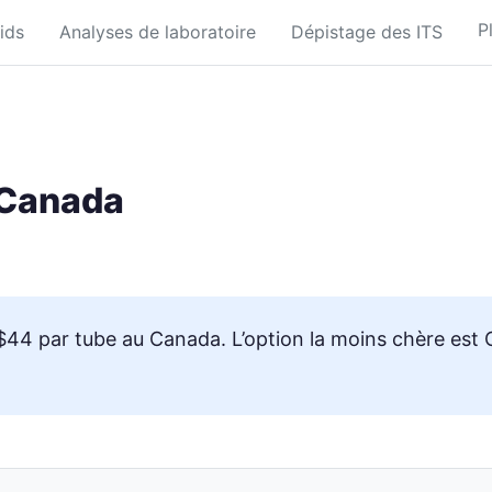
P
ids
Analyses de laboratoire
Dépistage des ITS
u Canada
–$44 par tube au Canada. L’option la moins chère est 