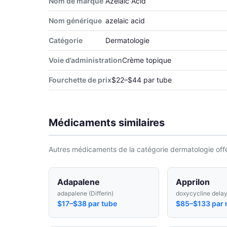
Nom de marque
Azelaic Acid
Nom générique
azelaic acid
Catégorie
Dermatologie
Voie d’administration
Crème topique
Fourchette de prix
$22–$44 par tube
Médicaments similaires
Autres médicaments de la catégorie dermatologie offe
Adapalene
Apprilon
adapalene (Differin)
doxycycline dela
$17–$38 par tube
$85–$133 par 