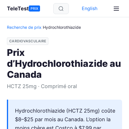
Aller au contenu principal
TeleTest
English
PRIX
Recherche de prix
/
Hydrochlorothiazide
CARDIOVASCULAIRE
Prix
d’Hydrochlorothiazide au
Canada
HCTZ 25mg · Comprimé oral
Hydrochlorothiazide (HCTZ 25mg) coûte
$8–$25 par mois au Canada. L’option la
moins chère est Costco à $7.99 par