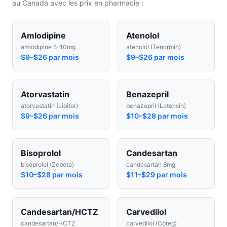
au Canada avec les prix en pharmacie :
Amlodipine
Atenolol
amlodipine 5–10mg
atenolol (Tenormin)
$9–$26 par mois
$9–$26 par mois
Atorvastatin
Benazepril
atorvastatin (Lipitor)
benazepril (Lotensin)
$9–$26 par mois
$10–$28 par mois
Bisoprolol
Candesartan
bisoprolol (Zebeta)
candesartan 8mg
$10–$28 par mois
$11–$29 par mois
Candesartan/HCTZ
Carvedilol
candesartan/HCTZ
carvedilol (Coreg)