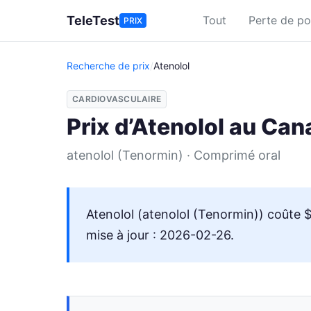
Aller au contenu principal
TeleTest
Tout
Perte de po
PRIX
Recherche de prix
/
Atenolol
CARDIOVASCULAIRE
Prix d’Atenolol au Ca
atenolol (Tenormin) · Comprimé oral
Atenolol (atenolol (Tenormin)) coûte 
mise à jour : 2026-02-26.