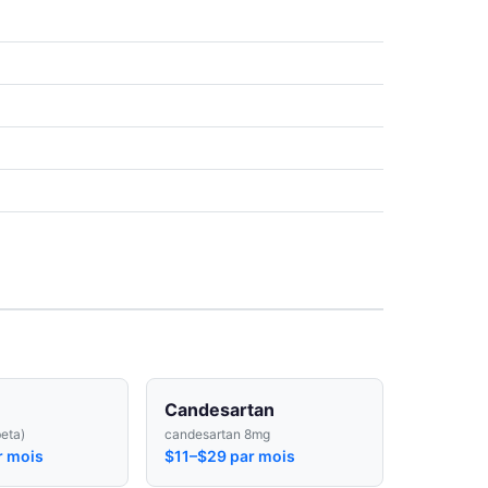
Candesartan
beta)
candesartan 8mg
r mois
$11–$29 par mois