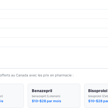
offerts au Canada avec les prix en pharmacie :
Benazepril
Bisoprolol
or)
benazepril (Lotensin)
bisoprolol (Ze
is
$10–$28 par mois
$10–$28 pa