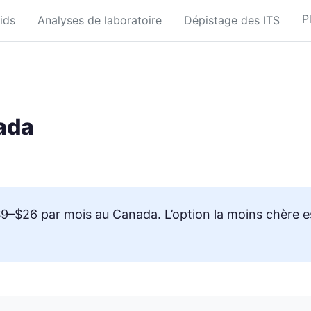
P
ids
Analyses de laboratoire
Dépistage des ITS
nada
$9–$26 par mois au Canada. L’option la moins chère e