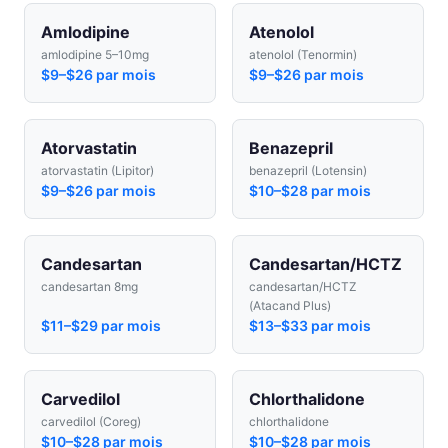
Amlodipine
Atenolol
amlodipine 5–10mg
atenolol (Tenormin)
$9–$26 par mois
$9–$26 par mois
Atorvastatin
Benazepril
atorvastatin (Lipitor)
benazepril (Lotensin)
$9–$26 par mois
$10–$28 par mois
Candesartan
Candesartan/HCTZ
candesartan 8mg
candesartan/HCTZ
(Atacand Plus)
$11–$29 par mois
$13–$33 par mois
Carvedilol
Chlorthalidone
carvedilol (Coreg)
chlorthalidone
$10–$28 par mois
$10–$28 par mois