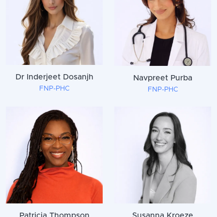
Dr Inderjeet Dosanjh
Navpreet Purba
FNP-PHC
FNP-PHC
Patricia Thompson
Susanna Kroeze