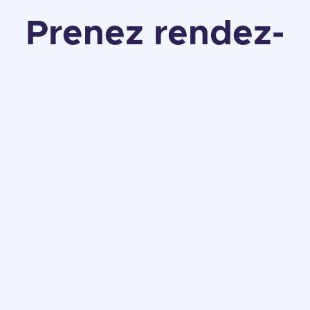
Prenez rendez-
vous en ligne
dès aujourd'hui
Commander maintenant