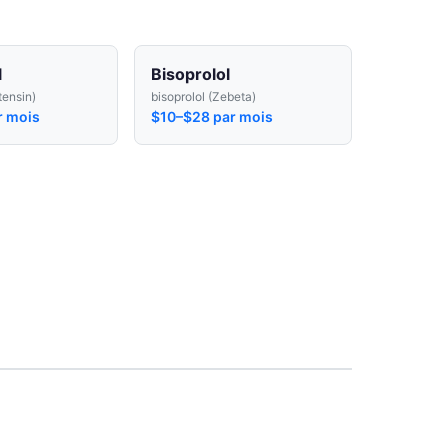
l
Bisoprolol
tensin)
bisoprolol (Zebeta)
r mois
$10–$28 par mois