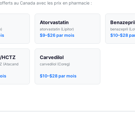
offerts au Canada avec les prix en pharmacie :
Atorvastatin
Benazepri
n)
atorvastatin (Lipitor)
benazepril (Lo
is
$9–$26 par mois
$10–$28 pa
n/HCTZ
Carvedilol
Z (Atacand
carvedilol (Coreg)
ois
$10–$28 par mois