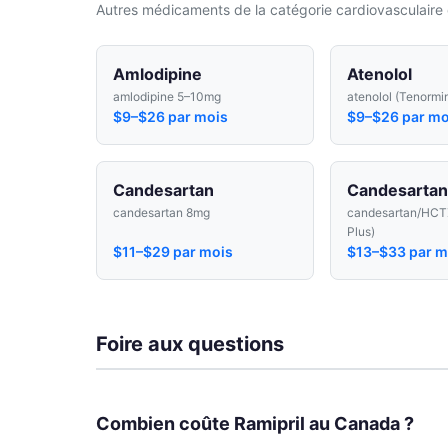
Autres médicaments de la catégorie cardiovasculaire 
Amlodipine
Atenolol
amlodipine 5–10mg
atenolol (Tenormi
$9–$26 par mois
$9–$26 par mo
Candesartan
Candesarta
candesartan 8mg
candesartan/HCT
Plus)
$11–$29 par mois
$13–$33 par m
Foire aux questions
Combien coûte Ramipril au Canada ?