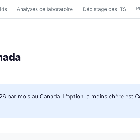
P
ids
Analyses de laboratoire
Dépistage des ITS
anada
26 par mois au Canada. L’option la moins chère est C