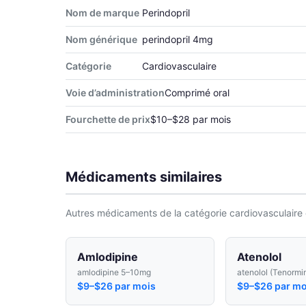
Nom de marque
Perindopril
Nom générique
perindopril 4mg
Catégorie
Cardiovasculaire
Voie d’administration
Comprimé oral
Fourchette de prix
$10–$28 par mois
Médicaments similaires
Autres médicaments de la catégorie cardiovasculaire 
Amlodipine
Atenolol
amlodipine 5–10mg
atenolol (Tenormi
$9–$26 par mois
$9–$26 par mo