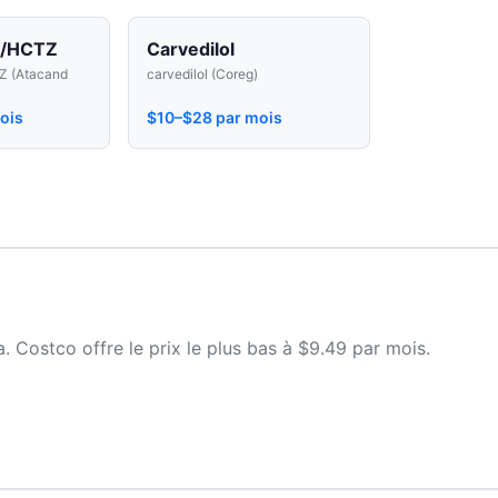
n/HCTZ
Carvedilol
Z (Atacand
carvedilol (Coreg)
ois
$10–$28 par mois
 Costco offre le prix le plus bas à $9.49 par mois.