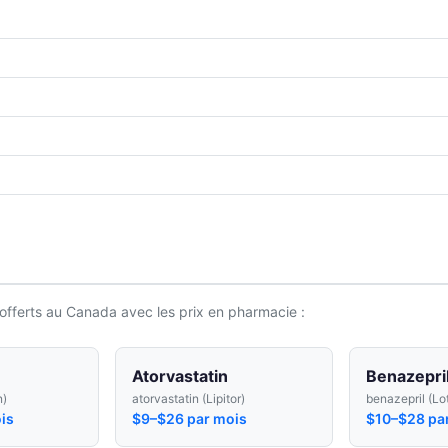
offerts au Canada avec les prix en pharmacie :
Atorvastatin
Benazepri
n)
atorvastatin (Lipitor)
benazepril (Lo
is
$9–$26 par mois
$10–$28 pa