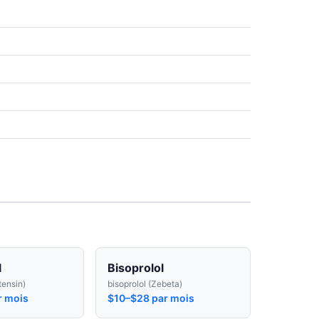
l
Bisoprolol
tensin)
bisoprolol (Zebeta)
r mois
$10–$28 par mois