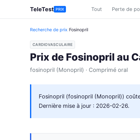
Aller au contenu principal
TeleTest
Tout
Perte de po
PRIX
Recherche de prix
/
Fosinopril
CARDIOVASCULAIRE
Prix de Fosinopril au 
fosinopril (Monopril) · Comprimé oral
Fosinopril (fosinopril (Monopril)) coû
Dernière mise à jour : 2026-02-26.