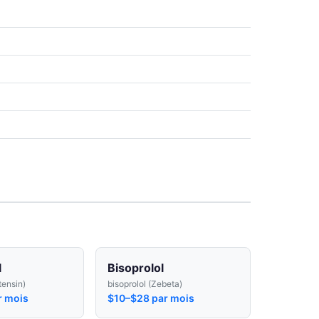
l
Bisoprolol
tensin)
bisoprolol (Zebeta)
r mois
$10–$28 par mois