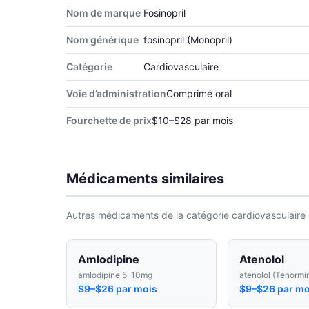
Nom de marque
Fosinopril
Nom générique
fosinopril (Monopril)
Catégorie
Cardiovasculaire
Voie d’administration
Comprimé oral
Fourchette de prix
$10–$28 par mois
Médicaments similaires
Autres médicaments de la catégorie cardiovasculaire 
Amlodipine
Atenolol
amlodipine 5–10mg
atenolol (Tenormi
$9–$26 par mois
$9–$26 par mo