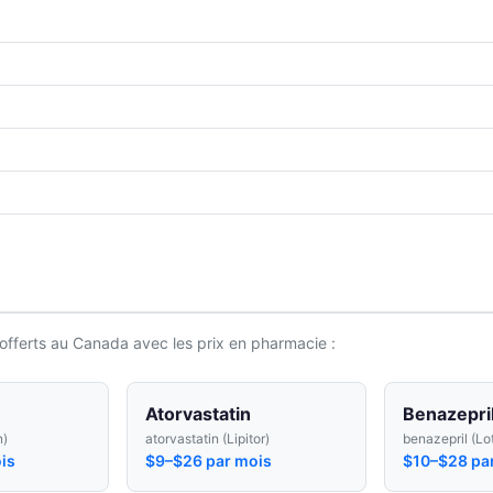
offerts au Canada avec les prix en pharmacie :
Atorvastatin
Benazepri
n)
atorvastatin (Lipitor)
benazepril (Lo
is
$9–$26 par mois
$10–$28 pa