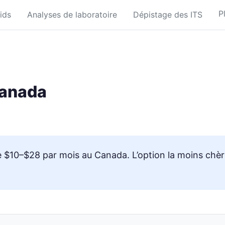
P
ids
Analyses de laboratoire
Dépistage des ITS
Canada
te $10–$28 par mois au Canada. L’option la moins chè