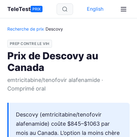
Aller au contenu principal
TeleTest
English
PRIX
Recherche de prix
/
Descovy
PREP CONTRE LE VIH
Prix de Descovy au
Canada
emtricitabine/tenofovir alafenamide ·
Comprimé oral
Descovy (emtricitabine/tenofovir
alafenamide) coûte $845–$1063 par
mois au Canada. L’option la moins chère