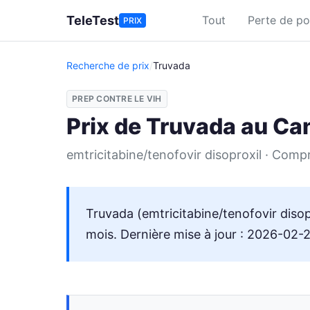
Aller au contenu principal
TeleTest
Tout
Perte de po
PRIX
Recherche de prix
/
Truvada
PREP CONTRE LE VIH
Prix de Truvada au Ca
emtricitabine/tenofovir disoproxil · Comp
Truvada (emtricitabine/tenofovir diso
mois. Dernière mise à jour : 2026-02-2