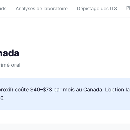
P
ids
Analyses de laboratoire
Dépistage des ITS
nada
rimé oral
proxil) coûte $40–$73 par mois au Canada. L’option l
6.