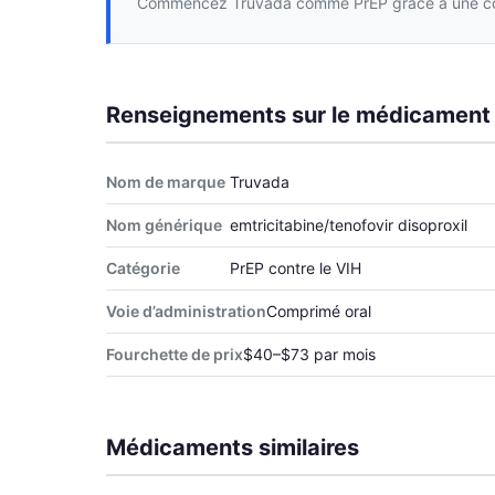
Commencez Truvada comme PrEP grâce à une consu
Renseignements sur le médicament
Nom de marque
Truvada
Nom générique
emtricitabine/tenofovir disoproxil
Catégorie
PrEP contre le VIH
Voie d’administration
Comprimé oral
Fourchette de prix
$40–$73 par mois
Médicaments similaires