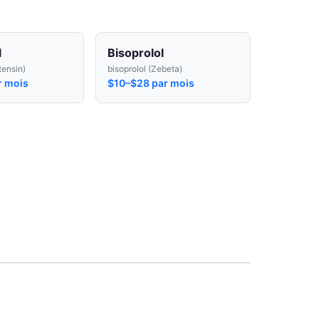
l
Bisoprolol
tensin)
bisoprolol (Zebeta)
r mois
$10–$28 par mois