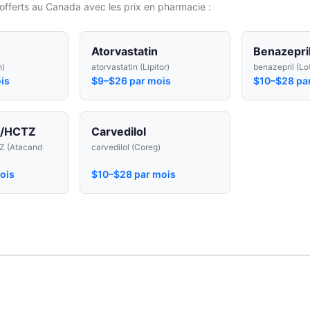
offerts au Canada avec les prix en pharmacie :
Atorvastatin
Benazepri
n)
atorvastatin (Lipitor)
benazepril (Lo
is
$9–$26 par mois
$10–$28 pa
n/HCTZ
Carvedilol
Z (Atacand
carvedilol (Coreg)
ois
$10–$28 par mois