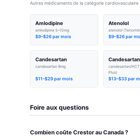
Autres médicaments de la catégorie cardiovasculaire 
Amlodipine
Atenolol
amlodipine 5–10mg
atenolol (Tenormi
$9–$26 par mois
$9–$26 par mo
Candesartan
Candesarta
candesartan 8mg
candesartan/HCT
Plus)
$11–$29 par mois
$13–$33 par m
Foire aux questions
Combien coûte Crestor au Canada ?