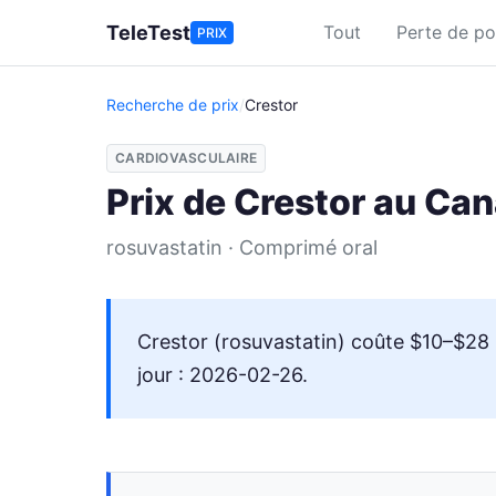
Aller au contenu principal
TeleTest
Tout
Perte de po
PRIX
Recherche de prix
/
Crestor
CARDIOVASCULAIRE
Prix de Crestor au Ca
rosuvastatin · Comprimé oral
Crestor (rosuvastatin) coûte $10–$28 
jour : 2026-02-26.