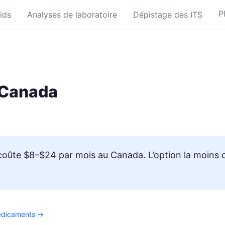
P
ids
Analyses de laboratoire
Dépistage des ITS
 Canada
oûte $8–$24 par mois au Canada. L’option la moins c
médicaments →