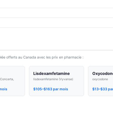
ée offerts au Canada avec les prix en pharmacie :
Lisdexamfetamine
Oxycodon
(Concerta,
lisdexamfetamine (Vyvanse)
oxycodone
mois
$105–$163 par mois
$13–$33 pa