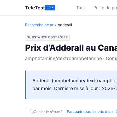
Aller au contenu principal
TeleTest
Tout
Perte de po
PRIX
Recherche de prix
/
Adderall
SUBSTANCE CONTRÔLÉE
Prix d’Adderall au Can
amphetamine/dextroamphetamine · Comp
Adderall (amphetamine/dextroampheta
par mois. Dernière mise à jour : 2026-
Parcourir tous les prix des 
Copier le résumé