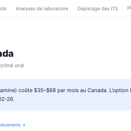
P
ids
Analyses de laboratoire
Dépistage des ITS
ada
rimé oral
mine) coûte $35–$68 par mois au Canada. L’option l
02-26.
médicaments →