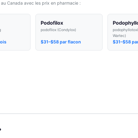
s au Canada avec les prix en pharmacie :
Podofilox
Podophyll
g
podofilox (Condylox)
podophyllotoxi
Wartec)
ois
$31–$58 par flacon
$31–$58 par
?