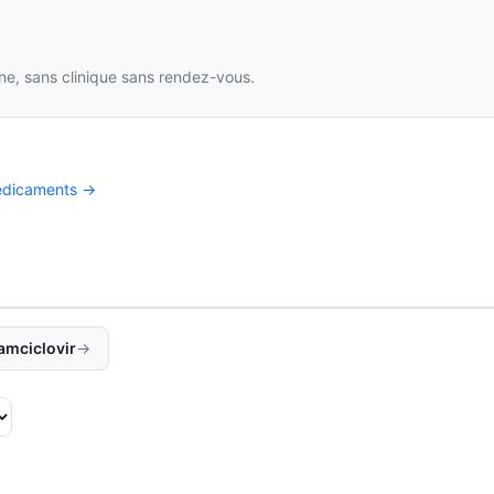
gne, sans clinique sans rendez-vous.
médicaments →
Famciclovir
→