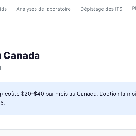
P
ids
Analyses de laboratoire
Dépistage des ITS
au Canada
l
g) coûte $20–$40 par mois au Canada. L’option la mo
6.