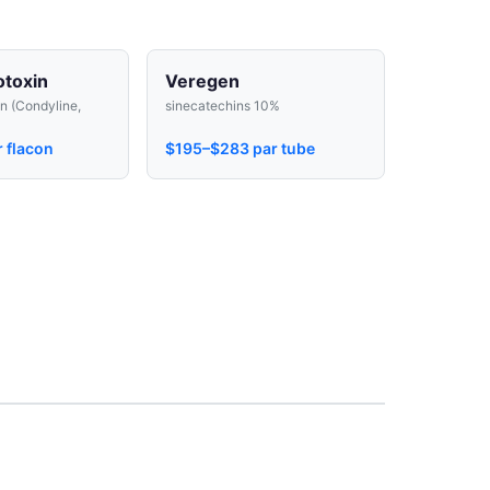
otoxin
Veregen
n (Condyline,
sinecatechins 10%
 flacon
$195–$283 par tube