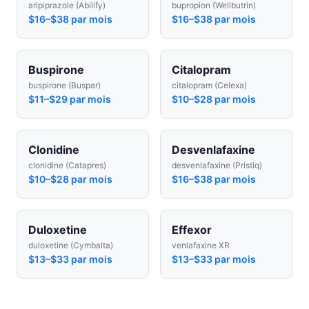
aripiprazole (Abilify)
bupropion (Wellbutrin)
$16–$38 par mois
$16–$38 par mois
Buspirone
Citalopram
buspirone (Buspar)
citalopram (Celexa)
$11–$29 par mois
$10–$28 par mois
Clonidine
Desvenlafaxine
clonidine (Catapres)
desvenlafaxine (Pristiq)
$10–$28 par mois
$16–$38 par mois
Duloxetine
Effexor
duloxetine (Cymbalta)
venlafaxine XR
$13–$33 par mois
$13–$33 par mois