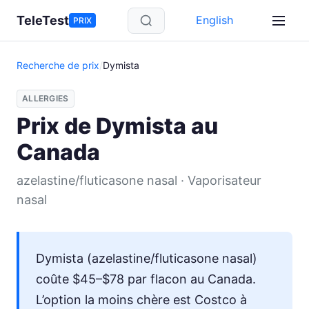
Aller au contenu principal
TeleTest
English
PRIX
Recherche de prix
/
Dymista
ALLERGIES
Prix de Dymista au
Canada
azelastine/fluticasone nasal · Vaporisateur
nasal
Dymista (azelastine/fluticasone nasal)
coûte $45–$78 par flacon au Canada.
L’option la moins chère est Costco à