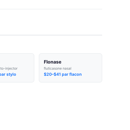
Flonase
to-injector
fluticasone nasal
ar stylo
$20–$41 par flacon