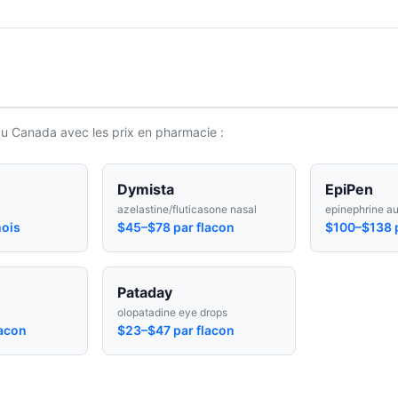
au Canada avec les prix en pharmacie :
Dymista
EpiPen
azelastine/fluticasone nasal
epinephrine au
ois
$45–$78 par flacon
$100–$138 p
Pataday
olopatadine eye drops
lacon
$23–$47 par flacon