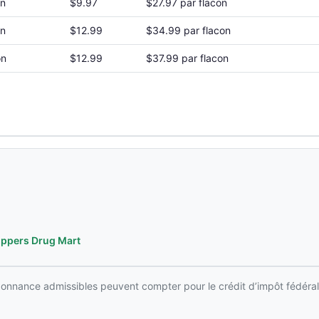
on
$9.97
$27.97 par flacon
on
$12.99
$34.99 par flacon
on
$12.99
$37.99 par flacon
oppers Drug Mart
rdonnance admissibles peuvent compter pour le crédit d’impôt fédéral