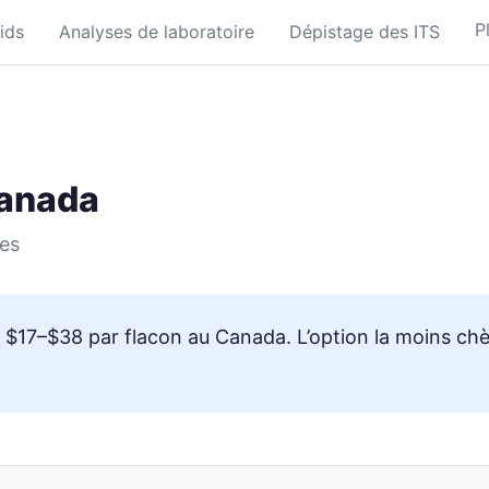
P
ids
Analyses de laboratoire
Dépistage des ITS
Canada
es
$17–$38 par flacon au Canada. L’option la moins chèr