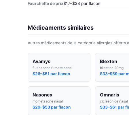
Fourchette de prix
$17–$38 par flacon
Médicaments similaires
Autres médicaments de la catégorie allergies offerts 
Avamys
Blexten
fluticasone furoate nasal
bilastine 20mg
$26–$51 par flacon
$33–$59 par m
Nasonex
Omnaris
mometasone nasal
ciclesonide nasal
$29–$53 par flacon
$33–$61 par f