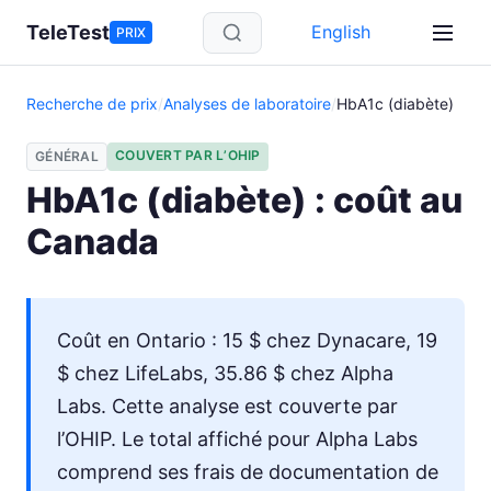
Aller au contenu principal
TeleTest
English
PRIX
Recherche de prix
/
Analyses de laboratoire
/
HbA1c (diabète)
COUVERT PAR L’OHIP
GÉNÉRAL
HbA1c (diabète) : coût au
Canada
Coût en Ontario : 15 $ chez Dynacare, 19
$ chez LifeLabs, 35.86 $ chez Alpha
Labs. Cette analyse est couverte par
l’OHIP. Le total affiché pour Alpha Labs
comprend ses frais de documentation de