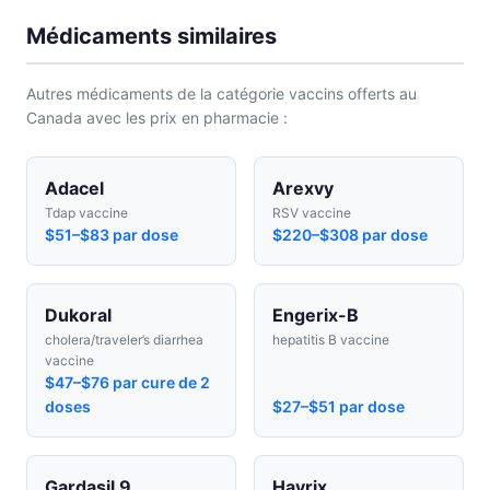
Médicaments similaires
Autres médicaments de la catégorie vaccins offerts au
Canada avec les prix en pharmacie :
Adacel
Arexvy
Tdap vaccine
RSV vaccine
$51–$83 par dose
$220–$308 par dose
Dukoral
Engerix-B
cholera/traveler’s diarrhea
hepatitis B vaccine
vaccine
$47–$76 par cure de 2
doses
$27–$51 par dose
Gardasil 9
Havrix