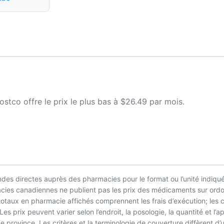
tco offre le prix le plus bas à $26.49 par mois.
es directes auprès des pharmacies pour le format ou l’unité indiqué
macies canadiennes ne publient pas les prix des médicaments sur ordo
 totaux en pharmacie affichés comprennent les frais d’exécution; les
es prix peuvent varier selon l’endroit, la posologie, la quantité et 
 province. Les critères et la terminologie de couverture diffèrent d’u