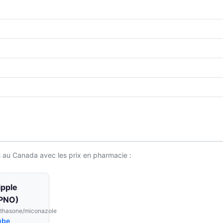
 au Canada avec les prix en pharmacie :
pple
APNO)
thasone/miconazole
ube