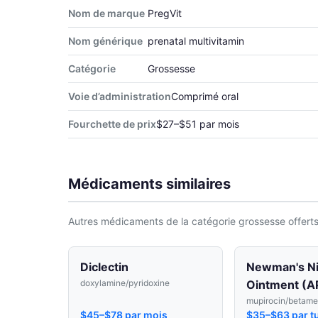
Nom de marque
PregVit
Nom générique
prenatal multivitamin
Catégorie
Grossesse
Voie d’administration
Comprimé oral
Fourchette de prix
$27–$51 par mois
Médicaments similaires
Autres médicaments de la catégorie grossesse offerts
Diclectin
Newman's Ni
doxylamine/pyridoxine
Ointment (
mupirocin/betame
$45–$78 par mois
$35–$63 par t