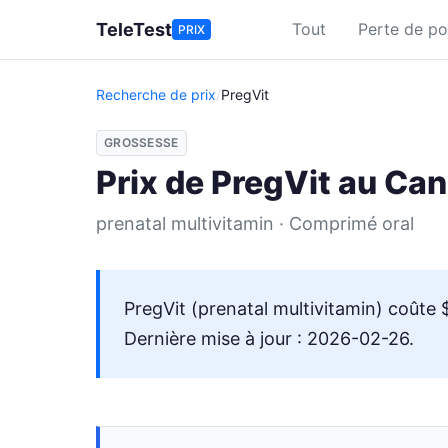
Aller au contenu principal
TeleTest
Tout
Perte de po
PRIX
Recherche de prix
/
PregVit
GROSSESSE
Prix de PregVit au Ca
prenatal multivitamin · Comprimé oral
PregVit (prenatal multivitamin) coûte
Dernière mise à jour : 2026-02-26.