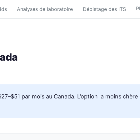
P
ids
Analyses de laboratoire
Dépistage des ITS
nada
 $27–$51 par mois au Canada. L’option la moins chère