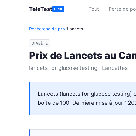
Aller au contenu principal
TeleTest
Tout
Perte de po
PRIX
Recherche de prix
/
Lancets
DIABÈTE
Prix de Lancets au Ca
lancets for glucose testing · Lancettes
Lancets (lancets for glucose testing)
boîte de 100. Dernière mise à jour : 2