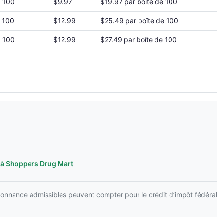
e 100
$9.97
$19.97 par boîte de 100
e 100
$12.99
$25.49 par boîte de 100
e 100
$12.99
$27.49 par boîte de 100
t à Shoppers Drug Mart
rdonnance admissibles peuvent compter pour le crédit d’impôt fédéral