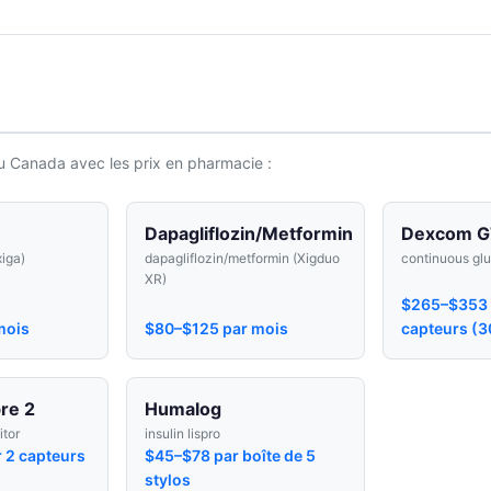
u Canada avec les prix en pharmacie :
Dapagliflozin/Metformin
Dexcom G
xiga)
dapagliflozin/metformin (Xigduo
continuous gl
XR)
$265–$353 p
mois
$80–$125 par mois
capteurs (3
bre 2
Humalog
itor
insulin lispro
 2 capteurs
$45–$78 par boîte de 5
stylos