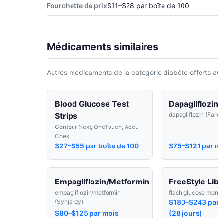
Fourchette de prix
$11–$28 par boîte de 100
Médicaments similaires
Autres médicaments de la catégorie diabète offerts a
Blood Glucose Test
Dapagliflozin
Strips
dapagliflozin (Far
Contour Next, OneTouch, Accu-
Chek
$27–$55 par boîte de 100
$75–$121 par 
Empagliflozin/Metformin
FreeStyle Li
empagliflozin/metformin
flash glucose mon
(Synjardy)
$180–$243 par
$80–$125 par mois
(28 jours)