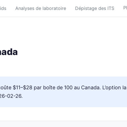
P
ids
Analyses de laboratoire
Dépistage des ITS
nada
 coûte $11–$28 par boîte de 100 au Canada. L’option l
026-02-26.