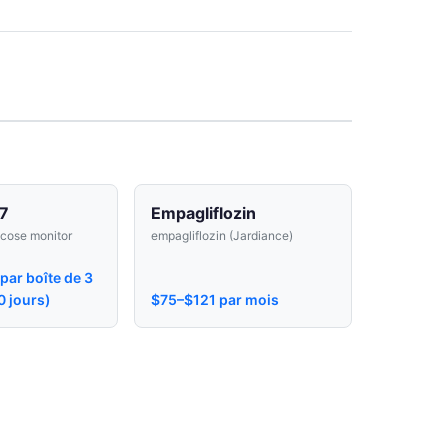
7
Empagliflozin
ucose monitor
empagliflozin (Jardiance)
ar boîte de 3
0 jours)
$75–$121 par mois