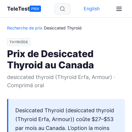
Aller au contenu principal
TeleTest
English
PRIX
Recherche de prix
/
Desiccated Thyroid
THYROÏDE
Prix de Desiccated
Thyroid au Canada
desiccated thyroid (Thyroid Erfa, Armour) ·
Comprimé oral
Desiccated Thyroid (desiccated thyroid
(Thyroid Erfa, Armour)) coûte $27–$53
par mois au Canada. L’option la moins