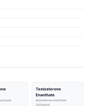
one
Testosterone
Enanthate
ypionate
testosterone enanthate
200mg/mL