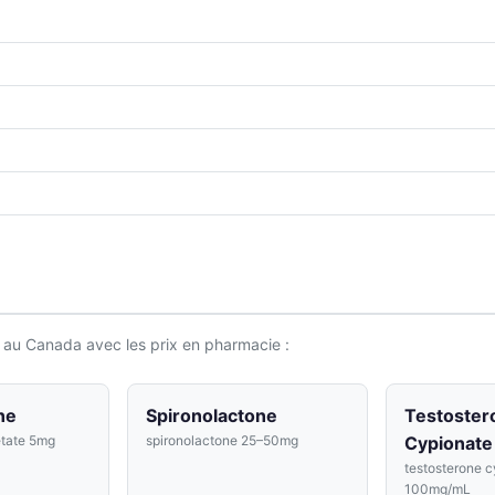
 au Canada avec les prix en pharmacie :
ne
Spironolactone
Testoster
etate 5mg
spironolactone 25–50mg
Cypionate
testosterone c
100mg/mL