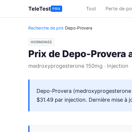
Aller au contenu principal
TeleTest
Tout
Perte de po
PRIX
Recherche de prix
/
Depo-Provera
HORMONES
Prix de Depo-Provera
medroxyprogesterone 150mg · Injection
Depo-Provera (medroxyprogesterone 15
$31.49 par injection. Dernière mise à 