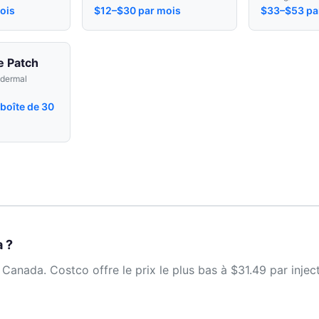
ois
$12–$30 par mois
$33–$53 par
e Patch
sdermal
boîte de 30
 ?
anada. Costco offre le prix le plus bas à $31.49 par inject