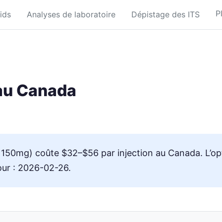
P
ids
Analyses de laboratoire
Dépistage des ITS
 au Canada
0mg) coûte $32–$56 par injection au Canada. L’opt
jour : 2026-02-26.